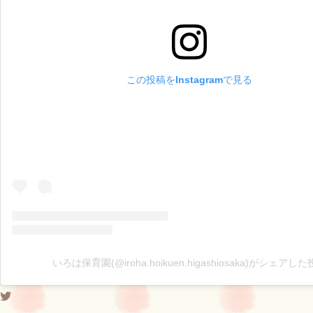
この投稿をInstagramで見る
いろは保育園(@iroha.hoikuen.higashiosaka)がシェアし