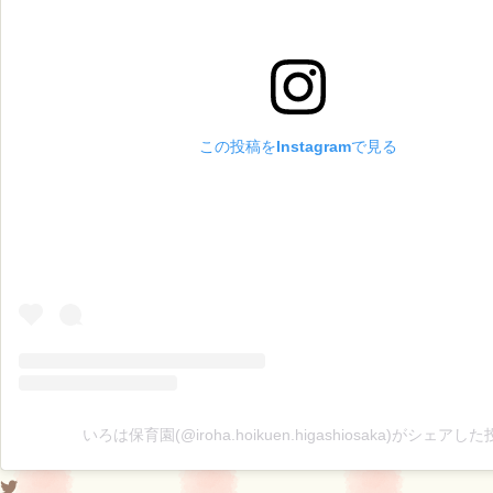
この投稿をInstagramで見る
いろは保育園(@iroha.hoikuen.higashiosaka)がシェアし