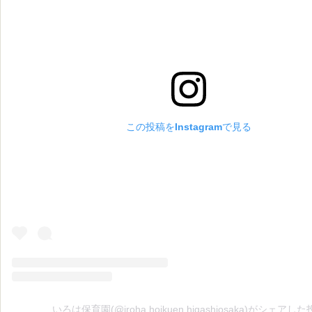
この投稿をInstagramで見る
いろは保育園(@iroha.hoikuen.higashiosaka)がシェアし