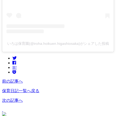
いろは保育園(@iroha.hoikuen.higashiosaka)がシェアした投稿
B!
前の記事へ
保育日記一覧へ戻る
次の記事へ