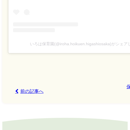
いろは保育園(@iroha.hoikuen.higashiosaka)がシ
前の記事へ