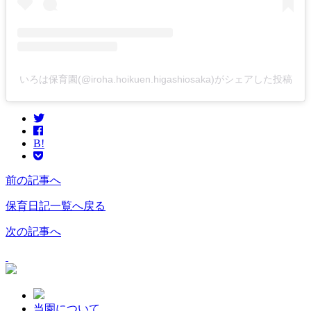
いろは保育園(@iroha.hoikuen.higashiosaka)がシェアした投稿
B!
前の記事へ
保育日記一覧へ戻る
次の記事へ
当園について